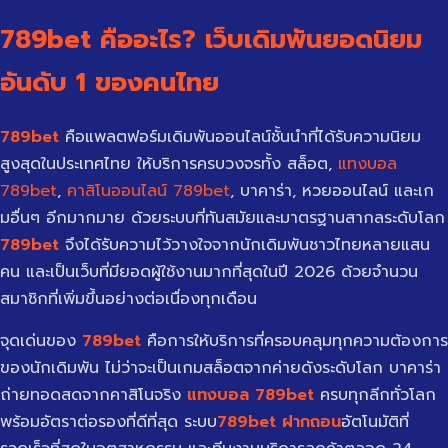
789bet คืออะไร? เว็บเดิมพันยอดนิยม
อันดับ 1 ของคนไทย
789bet
คือแพลตฟอร์มเดิมพันออนไลน์ชั้นนำที่ได้รับความนิยม
สูงสุดในประเทศไทย ให้บริการครบวงจรทั้ง สล็อต,
แทงบอล
789bet
,
คาสิโนออนไลน์ 789bet
, บาคาร่า, หวยออนไลน์ และเก
มอื่นๆ อีกมากมาย ด้วยระบบที่ทันสมัยและมาตรฐานสากลระดับโลก
789bet
จึงได้รับความไว้วางใจจากนักเดิมพันชาวไทยหลายแสน
คน และเป็นเว็บที่มียอดผู้ใช้งานมากที่สุดในปี 2026 ด้วยจำนวน
สมาชิกที่เพิ่มขึ้นอย่างต่อเนื่องทุกเดือน
จุดเด่นของ
789bet
คือการให้บริการที่ครอบคลุมทุกความต้องการ
ของนักเดิมพัน ไม่ว่าจะเป็นเกมสล็อตจากค่ายดังระดับโลก บาคาร่า
ถ่ายทอดสดจากคาสิโนจริง
แทงบอล 789bet
ครบทุกลีกทั่วโลก
พร้อมอัตราต่อรองที่ดีที่สุด ระบบ
789bet ฝากถอน
อัตโนมัติที่