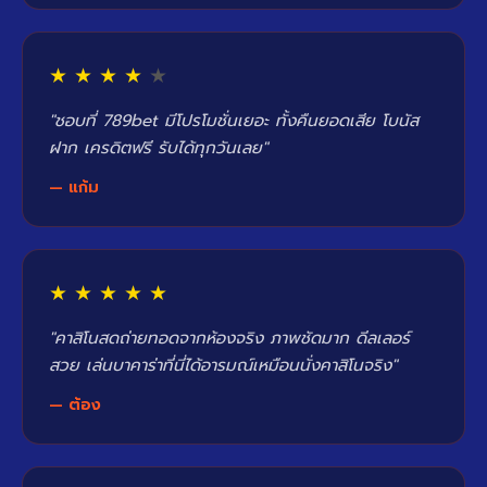
★
★
★
★
★
"ชอบที่ 789bet มีโปรโมชั่นเยอะ ทั้งคืนยอดเสีย โบนัส
ฝาก เครดิตฟรี รับได้ทุกวันเลย"
— แก้ม
★
★
★
★
★
"คาสิโนสดถ่ายทอดจากห้องจริง ภาพชัดมาก ดีลเลอร์
สวย เล่นบาคาร่าที่นี่ได้อารมณ์เหมือนนั่งคาสิโนจริง"
— ต้อง