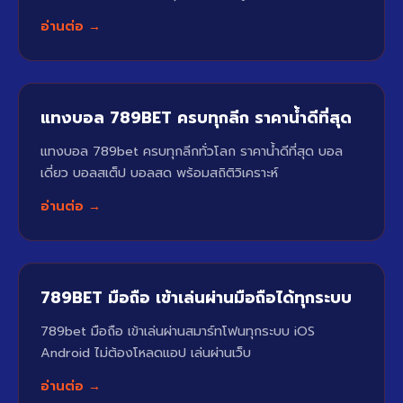
อ่านต่อ →
แทงบอล 789BET ครบทุกลีก ราคาน้ำดีที่สุด
แทงบอล 789bet ครบทุกลีกทั่วโลก ราคาน้ำดีที่สุด บอล
เดี่ยว บอลสเต็ป บอลสด พร้อมสถิติวิเคราะห์
อ่านต่อ →
789BET มือถือ เข้าเล่นผ่านมือถือได้ทุกระบบ
789bet มือถือ เข้าเล่นผ่านสมาร์ทโฟนทุกระบบ iOS
Android ไม่ต้องโหลดแอป เล่นผ่านเว็บ
อ่านต่อ →