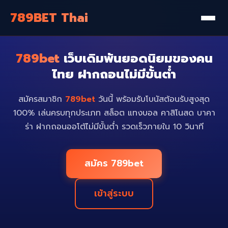
789BET Thai
789bet
เว็บเดิมพันยอดนิยมของคน
ไทย ฝากถอนไม่มีขั้นต่ำ
สมัครสมาชิก
789bet
วันนี้ พร้อมรับโบนัสต้อนรับสูงสุด
100% เล่นครบทุกประเภท สล็อต แทงบอล คาสิโนสด บาคา
ร่า ฝากถอนออโต้ไม่มีขั้นต่ำ รวดเร็วภายใน 10 วินาที
สมัคร 789bet
เข้าสู่ระบบ