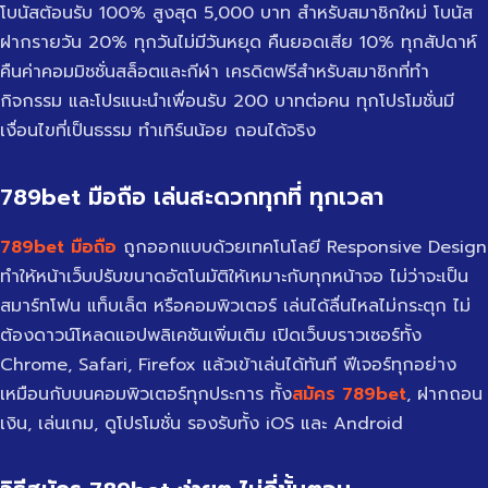
โบนัสต้อนรับ 100% สูงสุด 5,000 บาท สำหรับสมาชิกใหม่ โบนัส
ฝากรายวัน 20% ทุกวันไม่มีวันหยุด คืนยอดเสีย 10% ทุกสัปดาห์
คืนค่าคอมมิชชั่นสล็อตและกีฬา เครดิตฟรีสำหรับสมาชิกที่ทำ
กิจกรรม และโปรแนะนำเพื่อนรับ 200 บาทต่อคน ทุกโปรโมชั่นมี
เงื่อนไขที่เป็นธรรม ทำเทิร์นน้อย ถอนได้จริง
789bet มือถือ เล่นสะดวกทุกที่ ทุกเวลา
789bet มือถือ
ถูกออกแบบด้วยเทคโนโลยี Responsive Design
ทำให้หน้าเว็บปรับขนาดอัตโนมัติให้เหมาะกับทุกหน้าจอ ไม่ว่าจะเป็น
สมาร์ทโฟน แท็บเล็ต หรือคอมพิวเตอร์ เล่นได้ลื่นไหลไม่กระตุก ไม่
ต้องดาวน์โหลดแอปพลิเคชันเพิ่มเติม เปิดเว็บบราวเซอร์ทั้ง
Chrome, Safari, Firefox แล้วเข้าเล่นได้ทันที ฟีเจอร์ทุกอย่าง
เหมือนกับบนคอมพิวเตอร์ทุกประการ ทั้ง
สมัคร 789bet
, ฝากถอน
เงิน, เล่นเกม, ดูโปรโมชั่น รองรับทั้ง iOS และ Android