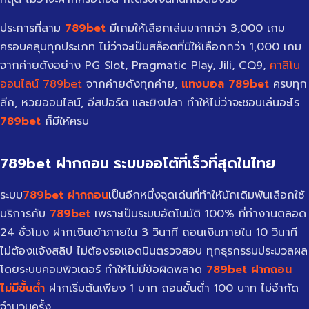
ประการที่สาม
789bet
มีเกมให้เลือกเล่นมากกว่า 3,000 เกม
ครอบคลุมทุกประเภท ไม่ว่าจะเป็นสล็อตที่มีให้เลือกกว่า 1,000 เกม
จากค่ายดังอย่าง PG Slot, Pragmatic Play, Jili, CQ9,
คาสิโน
ออนไลน์ 789bet
จากค่ายดังทุกค่าย,
แทงบอล 789bet
ครบทุก
ลีก, หวยออนไลน์, อีสปอร์ต และยิงปลา ทำให้ไม่ว่าจะชอบเล่นอะไร
789bet
ก็มีให้ครบ
789bet ฝากถอน ระบบออโต้ที่เร็วที่สุดในไทย
ระบบ
789bet ฝากถอน
เป็นอีกหนึ่งจุดเด่นที่ทำให้นักเดิมพันเลือกใช้
บริการกับ
789bet
เพราะเป็นระบบอัตโนมัติ 100% ที่ทำงานตลอด
24 ชั่วโมง ฝากเงินเข้าภายใน 3 วินาที ถอนเงินภายใน 10 วินาที
ไม่ต้องแจ้งสลิป ไม่ต้องรอแอดมินตรวจสอบ ทุกธุรกรรมประมวลผล
โดยระบบคอมพิวเตอร์ ทำให้ไม่มีข้อผิดพลาด
789bet ฝากถอน
ไม่มีขั้นต่ำ
ฝากเริ่มต้นเพียง 1 บาท ถอนขั้นต่ำ 100 บาท ไม่จำกัด
จำนวนครั้ง