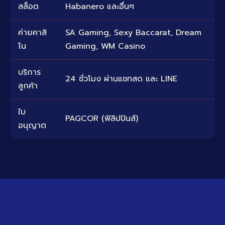
สล็อต
Habanero และอื่นๆ
ค่ายคาสิ
SA Gaming, Sexy Baccarat, Dream
โน
Gaming, WM Casino
บริการ
24 ชั่วโมง ผ่านแชทสด และ LINE
ลูกค้า
ใบ
PAGCOR (ฟิลิปปินส์)
อนุญาต